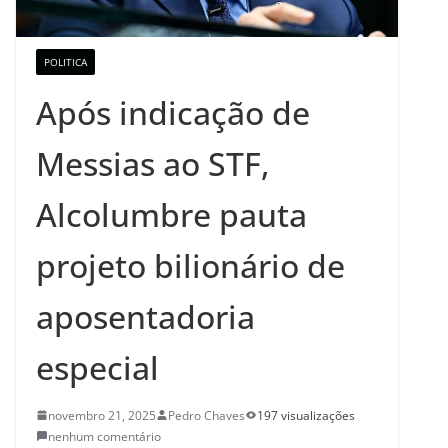
POLITICA
Após indicação de
Messias ao STF,
Alcolumbre pauta
projeto bilionário de
aposentadoria
especial
novembro 21, 2025
Pedro Chaves
197 visualizações
nenhum comentário