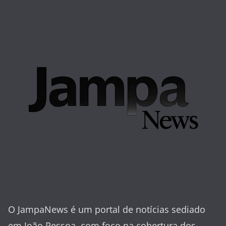
O JampaNews é um portal de notícias sediado
em João Pessoa, com foco na cobertura dos