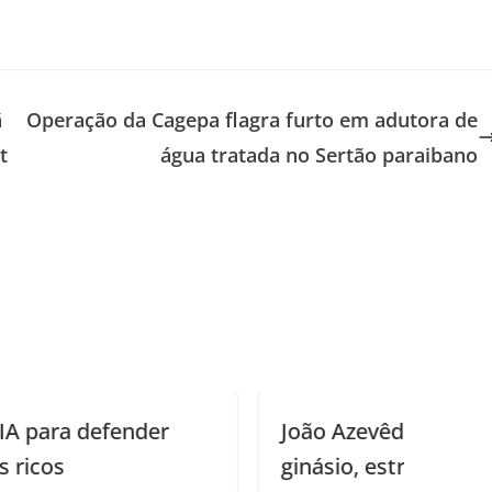
ã
Operação da Cagepa flagra furto em adutora de
t
água tratada no Sertão paraibano
João Azevêdo entrega escola, creche,
ginásio, estradas e inspeciona obras