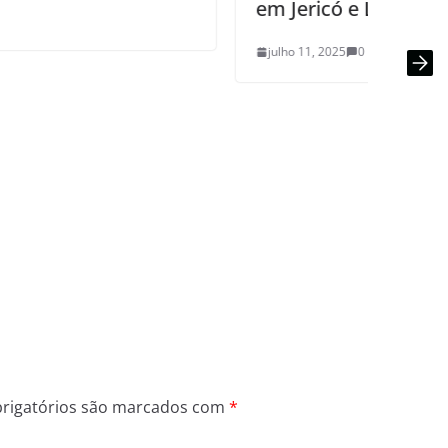
em Jericó e Lagoa
julho 11, 2025
0
rigatórios são marcados com
*