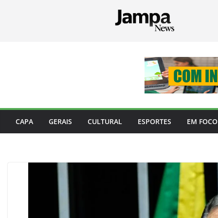
Pular
para
o
conteúdo
CAPA
GERAIS
CULTURAL
ESPORTES
EM FOCO