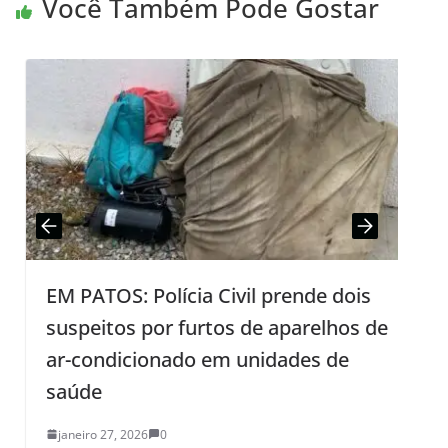
Você Também Pode Gostar
EM PATOS: Polícia Civil prende dois
suspeitos por furtos de aparelhos de
8
ar-condicionado em unidades de
c
saúde
janeiro 27, 2026
0