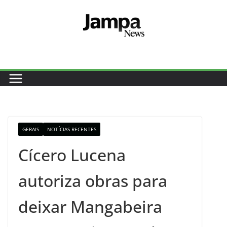
Pular
para
o
conteúdo
GERAIS
NOTÍCIAS RECENTES
Cícero Lucena
autoriza obras para
deixar Mangabeira