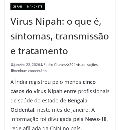
GERAIS
MANCHETE
Vírus Nipah: o que é,
sintomas, transmissão
e tratamento
janeiro 28, 2026
Pedro Chaves
294 visualizações
nenhum comentário
A Índia registrou pelo menos
cinco
casos do vírus Nipah
entre profissionais
de saúde do estado de
Bengala
Ocidental
, neste mês de janeiro. A
informação foi divulgada pela
News-18
,
rede afiliada da CNN no país.