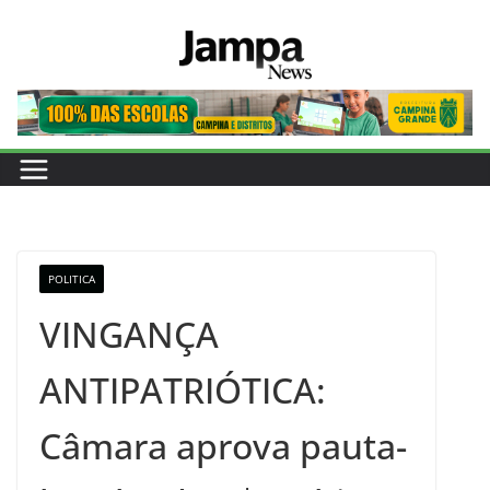
Pular
para
o
conteúdo
POLITICA
VINGANÇA
ANTIPATRIÓTICA:
Câmara aprova pauta-