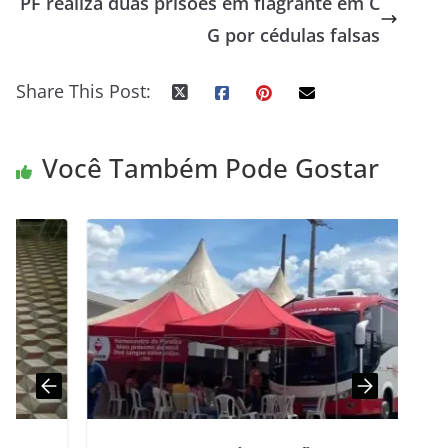
PF realiza duas prisões em flagrante em C
G por cédulas falsas
Share This Post:
Você Também Pode Gostar