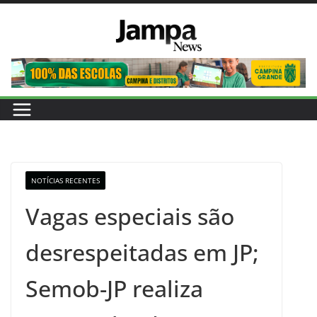
Pular
para
o
conteúdo
NOTÍCIAS RECENTES
Vagas especiais são
desrespeitadas em JP;
Semob-JP realiza