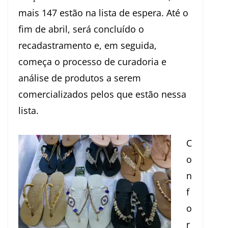
mais 147 estão na lista de espera. Até o
fim de abril, será concluído o
recadastramento e, em seguida,
começa o processo de curadoria e
análise de produtos a serem
comercializados pelos que estão nessa
lista.
C
o
n
f
o
r