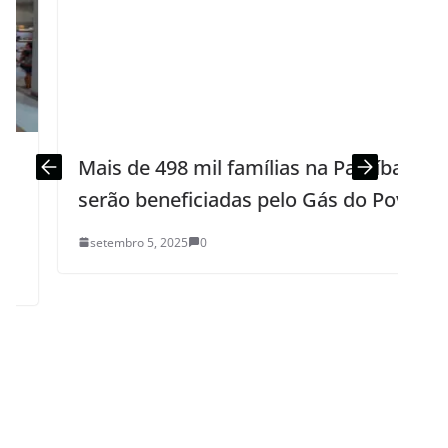
Mais de 498 mil famílias na Paraíba
serão beneficiadas pelo Gás do Povo
setembro 5, 2025
0
I
N
F
s