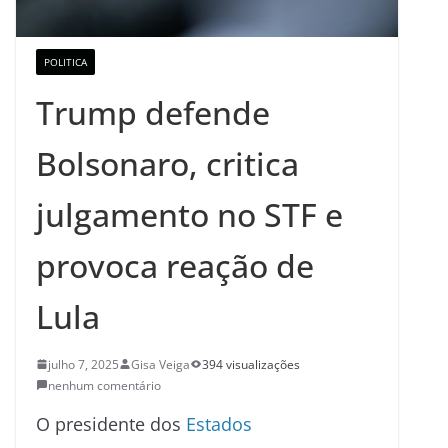
POLITICA
Trump defende
Bolsonaro, critica
julgamento no STF e
provoca reação de
Lula
julho 7, 2025
Gisa Veiga
394 visualizações
nenhum comentário
O presidente dos
Estados