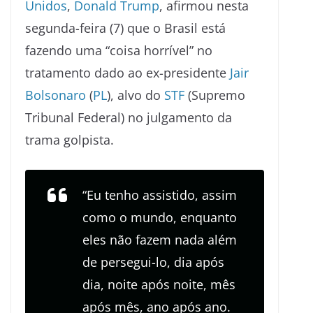
Unidos
,
Donald Trump
, afirmou nesta
segunda-feira (7) que o Brasil está
fazendo uma “coisa horrível” no
tratamento dado ao ex-presidente
Jair
Bolsonaro
(
PL
), alvo do
STF
(Supremo
Tribunal Federal) no julgamento da
trama golpista.
“Eu tenho assistido, assim
como o mundo, enquanto
eles não fazem nada além
de persegui-lo, dia após
dia, noite após noite, mês
após mês, ano após ano.