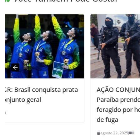
ta
AÇÃO CONJUNTA: Polícia Civil da
Paraíba prende, no Rio de Janeiro,
foragido por homicídio após 26 anos
de fuga
agosto 22, 2025
0