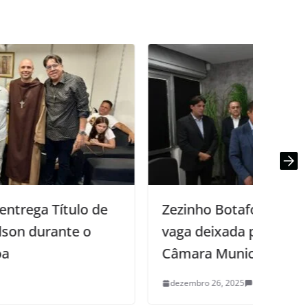
Zezinho Botafogo toma posse em
C
vaga deixada por Edmilson Soares na
d
Câmara Municipal de João Pessoa
g
dezembro 26, 2025
0