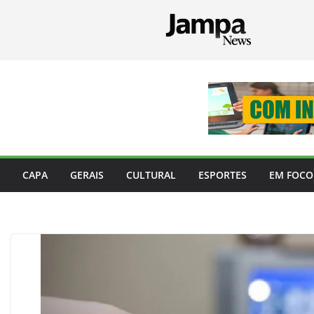
Pular
para
o
conteúdo
CAPA
GERAIS
CULTURAL
ESPORTES
EM FOCO