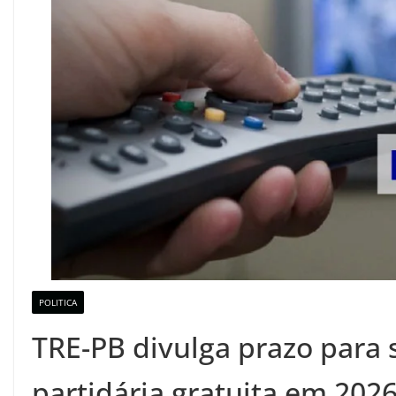
POLITICA
TRE-PB divulga prazo para 
partidária gratuita em 202