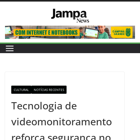
Pular
para
o
conteúdo
CULTURAL
NOTÍCIAS RECENTES
Tecnologia de
videomonitoramento
reforça segurança no