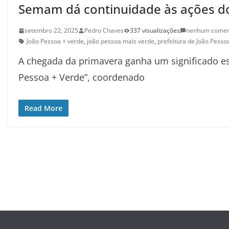
Semam dá continuidade às ações do
setembro 22, 2025
Pedro Chaves
337 visualizações
nenhum comen
João Pessoa + verde
,
joão pessoa mais verde
,
prefeitura de João Pesso
A chegada da primavera ganha um significado es
Pessoa + Verde”, coordenado
Read More