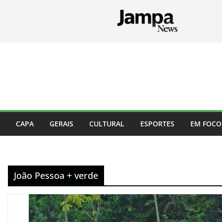
Pular
para
o
conteúdo
CAPA
GERAIS
CULTURAL
ESPORTES
EM FOCO
João Pessoa + verde