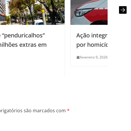
Ação integrada: PM captura acusado
por homicídio em Aeroporto
fevereiro 9, 2026
0
rigatórios são marcados com
*