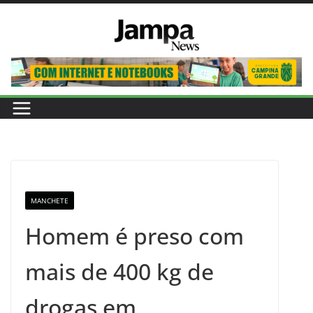
Pular
para
o
conteúdo
MANCHETE
Homem é preso com
mais de 400 kg de
drogas em