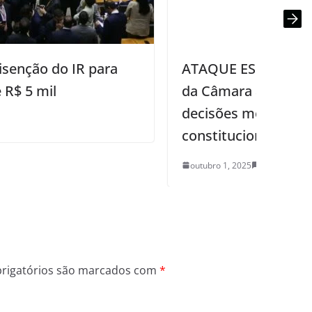
ATAQUE ESCANCARADO AO STF: CCJ
da Câmara aprova projeto que limita
decisões monocráticas e ações de
constitucionalidade no Supremo
outubro 1, 2025
0
rigatórios são marcados com
*