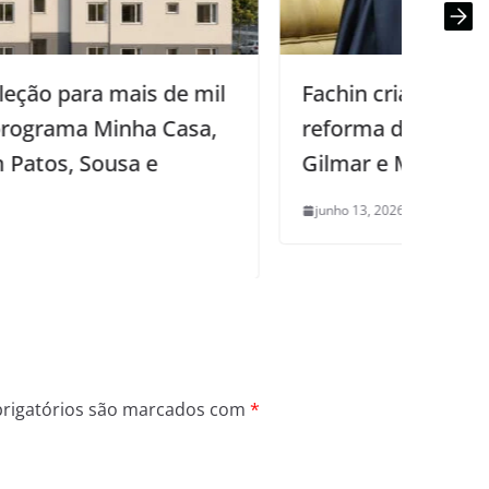
Fachin cria grupo para estudar
reforma do Judiciário em aceno a
Gilmar e Moraes
junho 13, 2026
0
rigatórios são marcados com
*