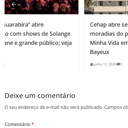
Cehap abre seleção para mais de mil
e
moradias do programa Minha Casa,
ja
Minha Vida em Patos, Sousa e
Bayeux
junho 13, 2026
0
Deixe um comentário
O seu endereço de e-mail não será publicado.
Campos ob
Comentário
*