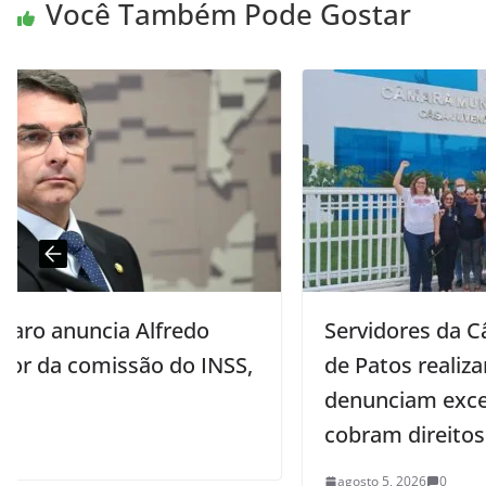
Você Também Pode Gostar
Servidores da Câmara de Vereadores
,
de Patos realizam paralisação,
denunciam excesso de contratados e
cobram direitos salariais
agosto 5, 2026
0