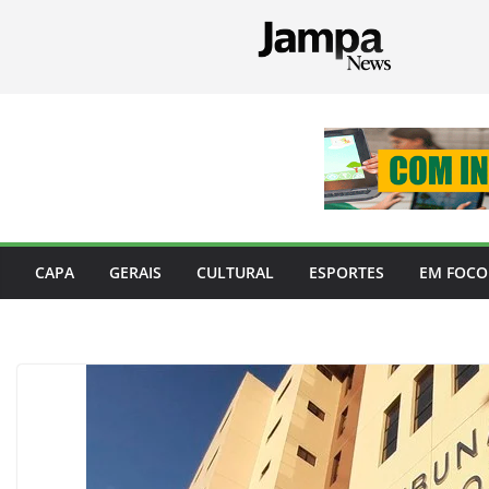
Pular
para
o
conteúdo
CAPA
GERAIS
CULTURAL
ESPORTES
EM FOCO