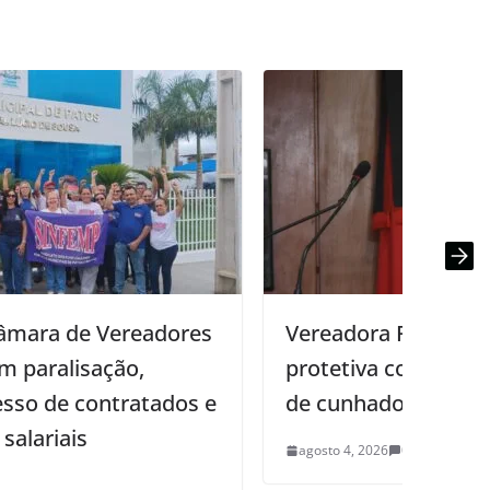
Vereadora Rebeca Sodré tem medida
protetiva concedida após ameaças
de cunhado
agosto 4, 2026
0