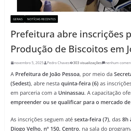
GERAIS
NOTÍCIAS RECENTES
Prefeitura abre inscrições 
Produção de Biscoitos em 
novembro 5, 2025
Pedro Chaves
303 visualizações
nenhum coment
A
Prefeitura de João Pessoa
, por meio da
Secret
(Sedest)
, abre nesta
quinta-feira (6)
as inscriçõe
em parceria com a
Uninassau
. A capacitação of
empreender ou se qualificar para o mercado de
As inscrições seguem até
sexta-feira (7)
, das
8h 
Diogo Velho, nº 150, Centro
, na sala do progra