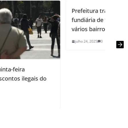
Prefeitura trabalha a regularização
fundiária de três mil imóveis em
vários bairros da cidade
julho 24, 2025
0