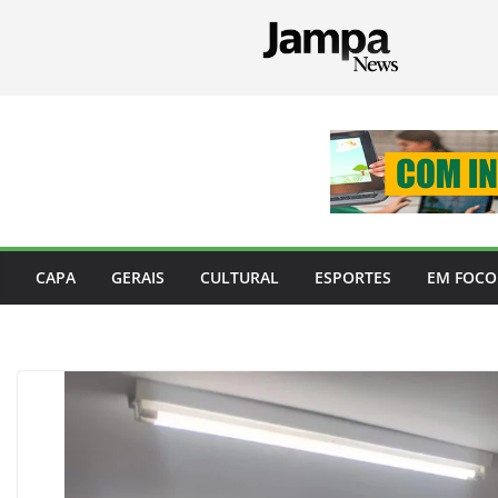
Pular
para
o
conteúdo
CAPA
GERAIS
CULTURAL
ESPORTES
EM FOCO