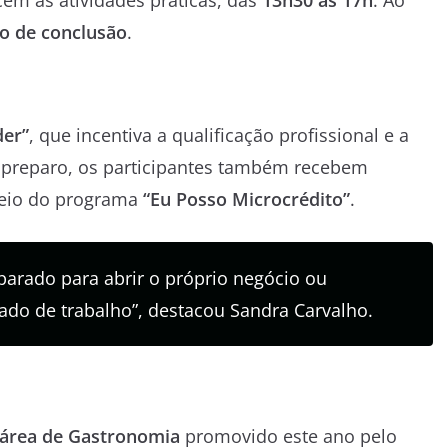
cem as atividades práticas, das
13h30 às 17h
. Ao
do de conclusão
.
der”
, que incentiva a qualificação profissional e a
e preparo, os participantes também recebem
meio do programa
“Eu Posso Microcrédito”
.
parado para abrir o próprio negócio ou
do de trabalho”, destacou Sandra Carvalho.
 área de Gastronomia
promovido este ano pelo