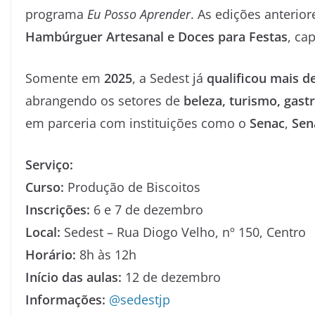
programa
Eu Posso Aprender
. As edições anteri
Hambúrguer Artesanal e Doces para Festas
, ca
Somente em
2025
, a Sedest já
qualificou mais d
abrangendo os setores de
beleza, turismo, gast
em parceria com instituições como o
Senac
,
Sen
Serviço:
Curso:
Produção de Biscoitos
Inscrições:
6 e 7 de dezembro
Local:
Sedest – Rua Diogo Velho, nº 150, Centro
Horário:
8h às 12h
Início das aulas:
12 de dezembro
Informações:
@sedestjp