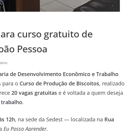
para curso gratuito de
João Pessoa
ário
aria de Desenvolvimento Econômico e Trabalho
s para o
Curso de Produção de Biscoitos
, realizado
erece
20 vagas gratuitas
e é voltada a quem deseja
 trabalho
.
às 12h
, na sede da Sedest — localizada na
Rua
ma
Eu Posso Aprender
.