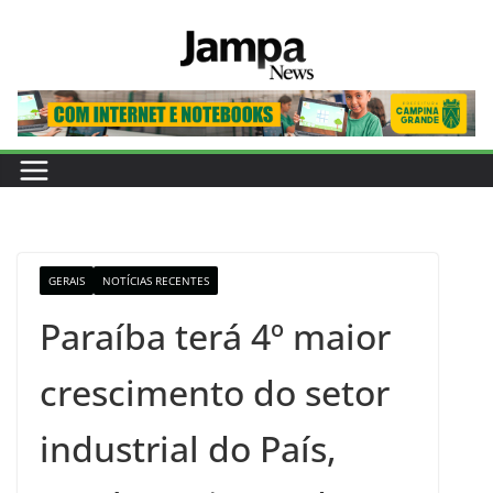
Pular
para
o
conteúdo
GERAIS
NOTÍCIAS RECENTES
Paraíba terá 4º maior
crescimento do setor
industrial do País,