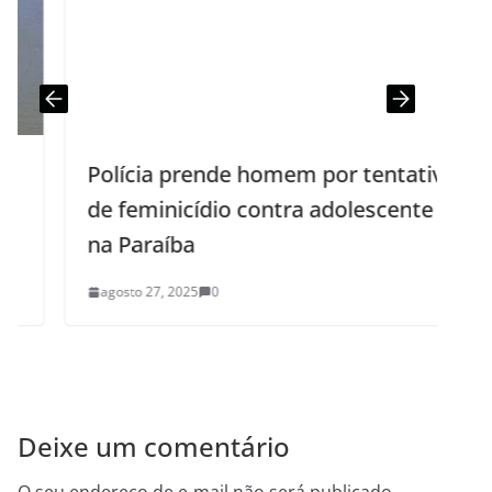
Polícia prende homem por tentativa
de feminicídio contra adolescente
p
na Paraíba
agosto 27, 2025
0
Deixe um comentário