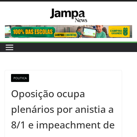
Pular
para
o
conteúdo
POLITICA
Oposição ocupa
plenários por anistia a
8/1 e impeachment de