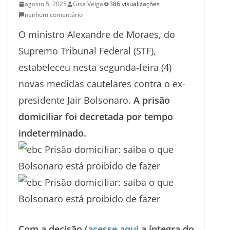
agosto 5, 2025
Gisa Veiga
386 visualizações
nenhum comentário
O ministro Alexandre de Moraes, do
Supremo Tribunal Federal (STF),
estabeleceu nesta segunda-feira (4)
novas medidas cautelares contra o ex-
presidente Jair Bolsonaro.
A prisão
domiciliar foi decretada por tempo
indeterminado.
Com a decisão (
acesse aqui
a íntegra do