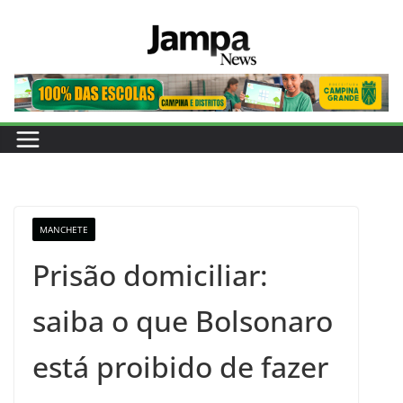
Pular
para
o
conteúdo
MANCHETE
Prisão domiciliar:
saiba o que Bolsonaro
está proibido de fazer