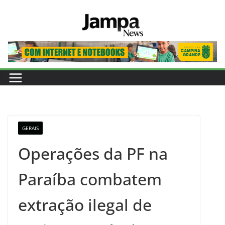
Pular
para
o
conteúdo
GERAIS
Operações da PF na
Paraíba combatem
extração ilegal de