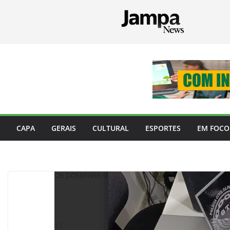
Pular
para
o
conteúdo
CAPA
GERAIS
CULTURAL
ESPORTES
EM FOCO