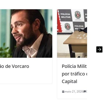
Polícia Militar detém três suspeitos
por tráfico de drogas na zona sul da
Capital
maio 21, 2026
0