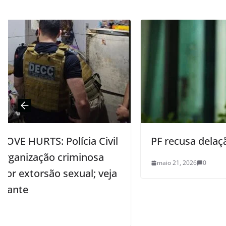
il
PF recusa delação de Vorcaro
maio 21, 2026
0
a