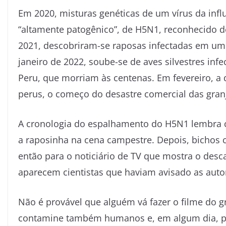
Em 2020, misturas genéticas de um vírus da infl
“altamente patogênico”, de H5N1, reconhecido d
2021, descobriram-se raposas infectadas em um 
janeiro de 2022, soube-se de aves silvestres inf
Peru, que morriam às centenas. Em fevereiro, 
perus, o começo do desastre comercial das granj
A cronologia do espalhamento do H5N1 lembra cen
a raposinha na cena campestre. Depois, bichos
então para o noticiário de TV que mostra o desca
aparecem cientistas que haviam avisado as aut
Não é provável que alguém vá fazer o filme do
contamine também humanos e, em algum dia, p