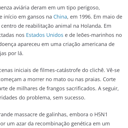
uenza aviária deram em um tipo perigoso,
e início em gansos na
China
, em 1996. Em maio de
centro de reabilitação animal na Holanda. Em
ectadas nos
Estados Unidos
e de leões-marinhos no
a doença apareceu em uma criação americana de
as por lá.
as iniciais de filmes-catástrofe do clichê. Vê-se
 começam a morrer no mato ou nas praias. Corte
rte de milhares de frangos sacrificados. A seguir,
oridades do problema, sem sucesso.
 grande massacre de galinhas, embora o H5N1
or um azar da recombinação genética em um