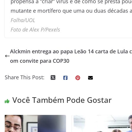
propensa a “criar” vírus e de como se presta po
mutante e mortífero que uma ou duas décadas an
Folha/UOL
Foto de Alex P/Pexels
Alckmin entrega ao papa Leão 14 carta de Lula c
om convite para COP30
Share This Post:
Você Também Pode Gostar