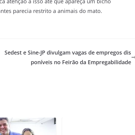
uca atenção a isso até que apareça um bicho
tes parecia restrito a animais do mato.
Sedest e Sine-JP divulgam vagas de empregos dis
poníveis no Feirão da Empregabilidade