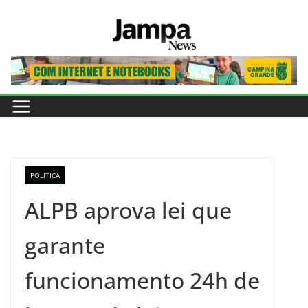
Pular
para
o
conteúdo
POLITICA
ALPB aprova lei que
garante
funcionamento 24h de