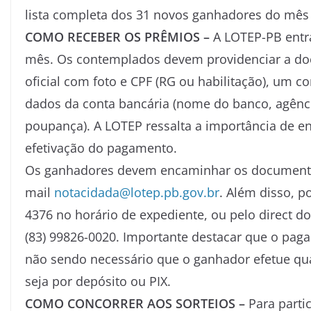
lista completa dos 31 novos ganhadores do mês 
COMO RECEBER OS PRÊMIOS –
A LOTEP-PB entr
mês. Os contemplados devem providenciar a d
oficial com foto e CPF (RG ou habilitação), um co
dados da conta bancária (nome do banco, agência
poupança). A LOTEP ressalta a importância de e
efetivação do pagamento.
Os ganhadores devem encaminhar os documentos
mail
notacidada@lotep.pb.gov.br
. Além disso, p
4376 no horário de expediente, ou pelo direct 
(83) 99826-0020. Importante destacar que o pa
não sendo necessário que o ganhador efetue qu
seja por depósito ou PIX.
COMO CONCORRER AOS SORTEIOS –
Para parti