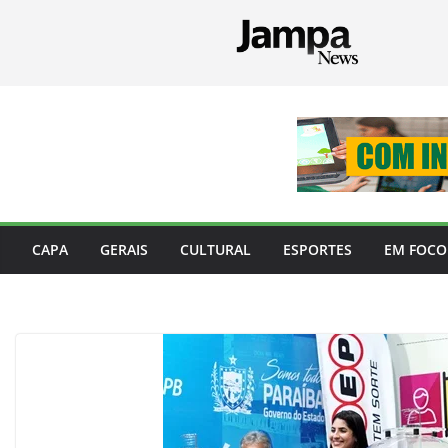
Pular
para
o
conteúdo
CAPA
GERAIS
CULTURAL
ESPORTES
EM FOCO