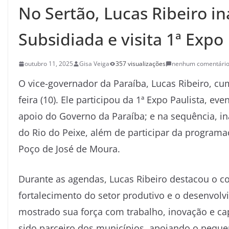
No Sertão, Lucas Ribeiro i
Subsidiada e visita 1ª Expo 
outubro 11, 2025
Gisa Veiga
357 visualizações
nenhum comentári
O vice-governador da Paraíba, Lucas Ribeiro, c
feira (10). Ele participou da 1ª Expo Paulista, ev
apoio do Governo da Paraíba; e na sequência, i
do Rio do Peixe, além de participar da programa
Poço de José de Moura.
Durante as agendas, Lucas Ribeiro destacou o 
fortalecimento do setor produtivo e o desenvolv
mostrado sua força com trabalho, inovação e ca
sido parceiro dos municípios, apoiando o peque