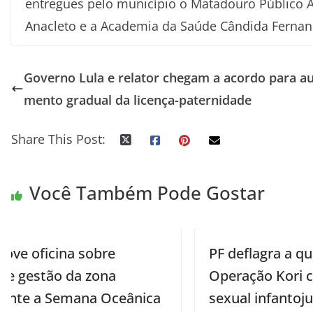
entregues pelo município o Matadouro Público A
Anacleto e a Academia da Saúde Cândida Fernand
Governo Lula e relator chegam a acordo para a
mento gradual da licença-paternidade
Share This Post:
Você Também Pode Gostar
PF deflagra a quarta fase da
Operação Kori contra exploração
a
sexual infantojuvenil