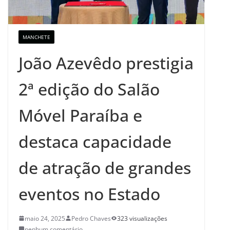
MANCHETE
João Azevêdo prestigia
2ª edição do Salão
Móvel Paraíba e
destaca capacidade
de atração de grandes
eventos no Estado
maio 24, 2025
Pedro Chaves
323 visualizações
nenhum comentário