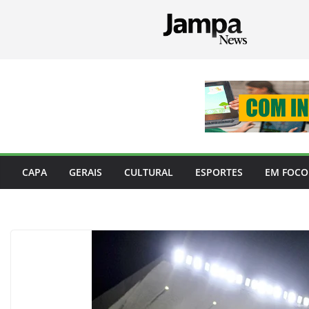
Pular
para
o
conteúdo
CAPA
GERAIS
CULTURAL
ESPORTES
EM FOCO