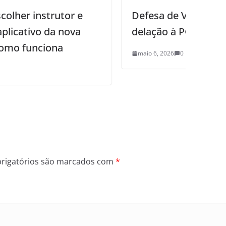
Defesa de Vorcaro entrega anexos de
delação à PGR e à PF
maio 6, 2026
0
rigatórios são marcados com
*