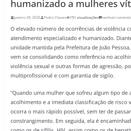
humanizado a mulheres vít
janeiro 28, 2026
Pedro Chaves
151 visualizações
nenhum comentá
O elevado número de ocorrências de violência c
atendimento especializado e humanizado. Diante 
unidade mantida pela Prefeitura de João Pessoa,
vem se consolidando como referência no acolhi
violência sexual e outras formas de agressão, p
multiprofissional e com garantia de sigilo.
“Quando uma mulher que sofreu algum tipo de ab
acolhimento e a imediata classificação de risco 
ocorra o mais rápido possível, sem ter de pass
constrangimento. Em seguida, ela é encaminhada 
como os de sífilis, HIV, assim como os de hepatit