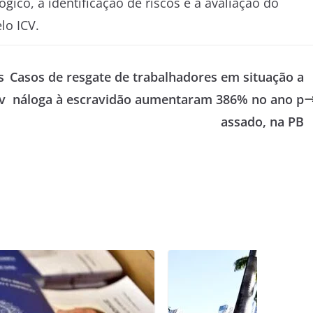
ico, a identificação de riscos e a avaliação do
lo ICV.
s
Casos de resgate de trabalhadores em situação a
v
náloga à escravidão aumentaram 386% no ano p
assado, na PB