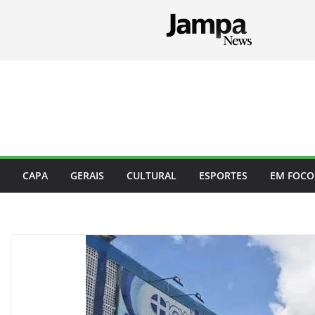
Pular
para
o
conteúdo
CAPA
GERAIS
CULTURAL
ESPORTES
EM FOCO