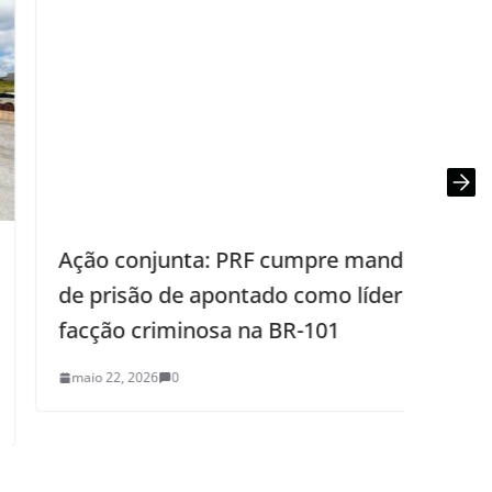
Ação conjunta: PRF cumpre mandado
Infl
de prisão de apontado como líder de
pres
facção criminosa na BR-101
maio
maio 22, 2026
0