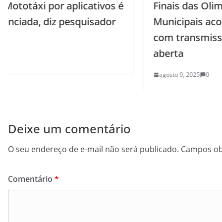
s é
Finais das Olimpíadas Escolares
r
Municipais acontecem neste sábado
com transmissão ao vivo em tv
aberta
agosto 9, 2025
0
Deixe um comentário
O seu endereço de e-mail não será publicado.
Campos ob
Comentário
*