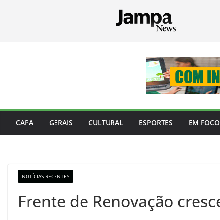
Pular
para
o
conteúdo
CAPA
GERAIS
CULTURAL
ESPORTES
EM FOCO
NOTÍCIAS RECENTES
Frente de Renovação cresce