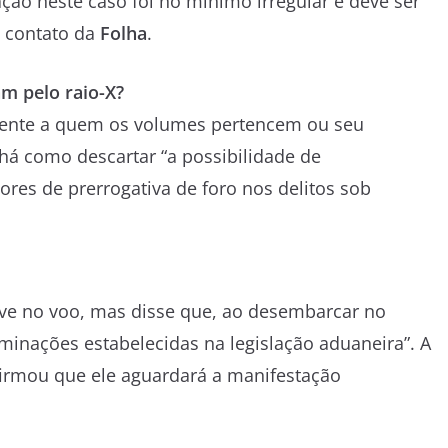
ação neste caso foi no mínimo irregular e deve ser
e contato da
Folha
.
m pelo raio-X?
amente a quem os volumes pertencem ou seu
há como descartar “a possibilidade de
res de prerrogativa de foro nos delitos sob
eve no voo, mas disse que, ao desembarcar no
minações estabelecidas na legislação aduaneira”. A
irmou que ele aguardará a manifestação