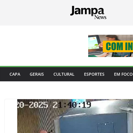
Pular
para
o
conteúdo
CAPA
GERAIS
CULTURAL
ESPORTES
EM FOCO