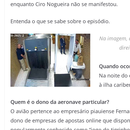
enquanto Ciro Nogueira não se manifestou.
Entenda o que se sabe sobre o episódio.
Na imagem, à
dire
Quando ocor
Na noite do 
à ilha carib
Quem é o dono da aeronave particular?
O avião pertence ao empresário piauiense Fern
dono de empresas de apostas online que dispon
popularmente conhecido como “jogo do tigrinho”.