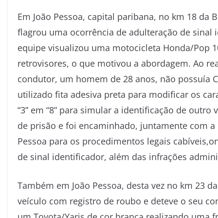
Em João Pessoa, capital paribana, no km 18 da BR
flagrou uma ocorrência de adulteração de sinal 
equipe visualizou uma motocicleta Honda/Pop 10
retrovisores, o que motivou a abordagem. Ao real
condutor, um homem de 28 anos, não possuía Car
utilizado fita adesiva preta para modificar os c
“3” em “8” para simular a identificação de outro 
de prisão e foi encaminhado, juntamente com a mo
Pessoa para os procedimentos legais cabíveis,o
de sinal identificador, além das infrações adminis
Também em João Pessoa, desta vez no km 23 da
veículo com registro de roubo e deteve o seu con
um Toyota/Yaris de cor branca realizando uma 