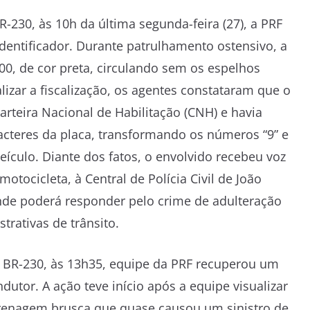
-230, às 10h da última segunda-feira (27), a PRF
identificador. Durante patrulhamento ostensivo, a
0, de cor preta, circulando sem os espelhos
izar a fiscalização, os agentes constataram que o
teira Nacional de Habilitação (CNH) e havia
aracteres da placa, transformando os números “9” e
veículo. Diante dos fatos, o envolvido recebeu voz
tocicleta, à Central de Polícia Civil de João
nde poderá responder pelo crime de adulteração
trativas de trânsito.
 BR-230, às 13h35, equipe da PRF recuperou um
dutor. A ação teve início após a equipe visualizar
frenagem brusca que quase causou um sinistro de