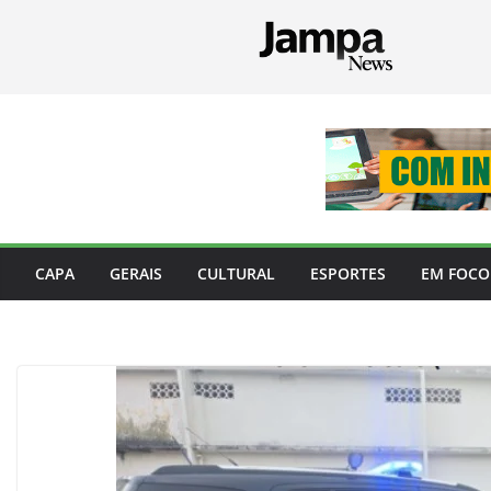
Pular
para
o
conteúdo
CAPA
GERAIS
CULTURAL
ESPORTES
EM FOCO