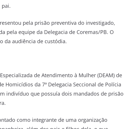
 pai.
presentou pela prisão preventiva do investigado,
rida pela equipe da Delegacia de Coremas/PB. O
ão da audiência de custódia.
ia Especializada de Atendimento à Mulher (DEAM) de
Homicídios da 7ª Delegacia Seccional de Polícia
, um indivíduo que possuía dois mandados de prisão
ra.
ontado como integrante de uma organização
anheira, além dos pais e filhos dela, o que