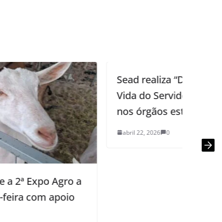
Sead realiza “Dia D da Qualidade de
Vida do Servidor” com ação itinerante
nos órgãos estaduais
abril 22, 2026
0
P
h
a