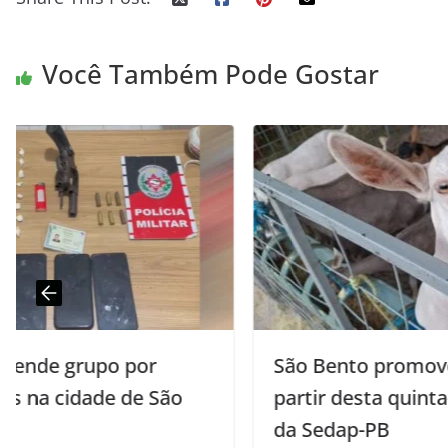
Você Também Pode Gostar
São Bento promove a 2ª Expo Agro a
partir desta quinta-feira com apoio
da Sedap-PB