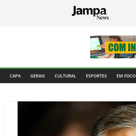
Pular
para
o
conteúdo
CAPA
GERAIS
CULTURAL
ESPORTES
EM FOCO