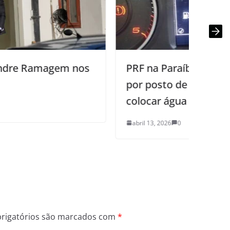
PRF na Paraíba autua responsáveis
por posto de combustíveis por
colocar água na gasolina
abril 13, 2026
0
rigatórios são marcados com
*