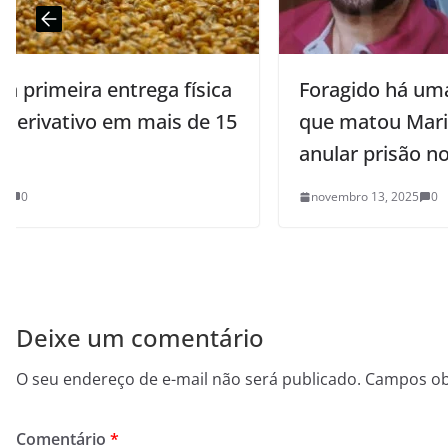
Foragido há uma semana, motorista
5
que matou Marina Harkot tenta
anular prisão no STJ
novembro 13, 2025
0
Deixe um comentário
O seu endereço de e-mail não será publicado.
Campos ob
Comentário
*