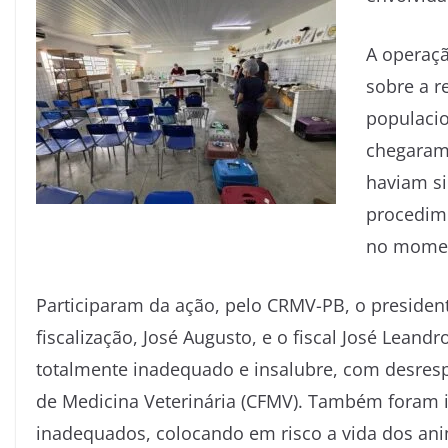
A operaçã
sobre a r
populacio
chegaram 
haviam si
procedime
no momen
Participaram da ação, pelo CRMV-PB, o president
fiscalização, José Augusto, e o fiscal José Lean
totalmente inadequado e insalubre, com desresp
de Medicina Veterinária (CFMV). Também foram id
inadequados, colocando em risco a vida dos ani