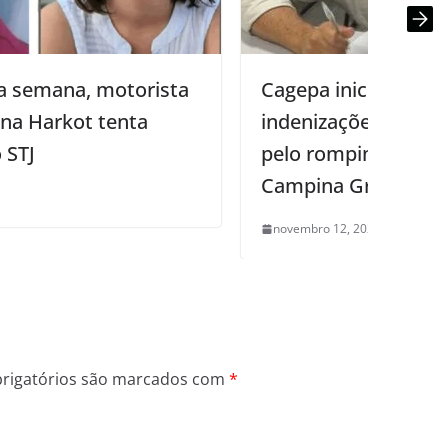
Cagepa inicia pagamento das
P
indenizações às famílias atingidas
d
pelo rompimento do reservatório em
s
Campina Grande
novembro 12, 2025
0
rigatórios são marcados com
*