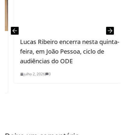
Lucas Ribeiro encerra nesta quinta-
feira, em João Pessoa, ciclo de
audiências do ODE
m
julho 2, 2026
0
s