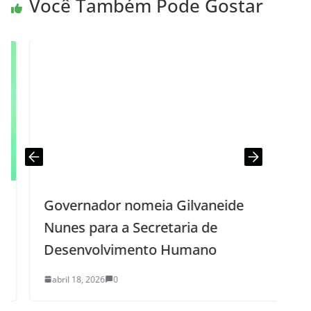
Você Também Pode Gostar
Governador nomeia Gilvaneide
Nunes para a Secretaria de
G
Desenvolvimento Humano
abril 18, 2026
0