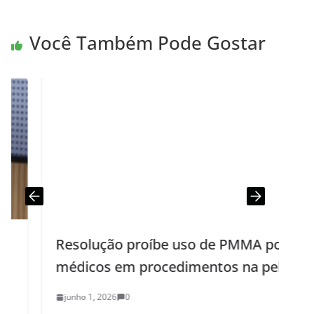
Você Também Pode Gostar
Resolução proíbe uso de PMMA por
P
médicos em procedimentos na pele
junho 1, 2026
0