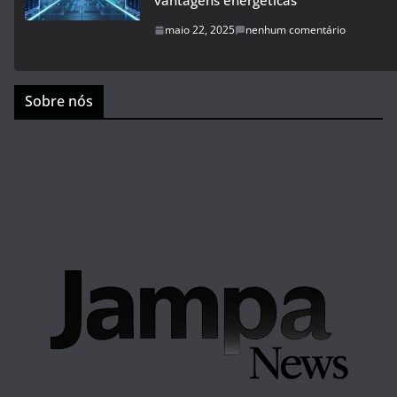
vantagens energéticas
maio 22, 2025
nenhum comentário
Sobre nós