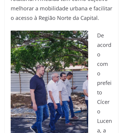
melhorar a mobilidade urbana e facilitar
o acesso à Região Norte da Capital.
De
acord
o
com
o
prefei
to
Cícer
o
Lucen
a, a