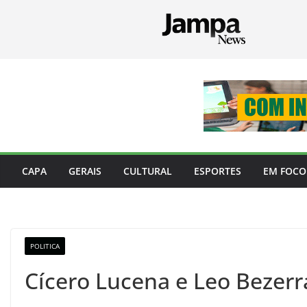
Pular
para
o
conteúdo
CAPA
GERAIS
CULTURAL
ESPORTES
EM FOCO
POLITICA
Cícero Lucena e Leo Bezerr