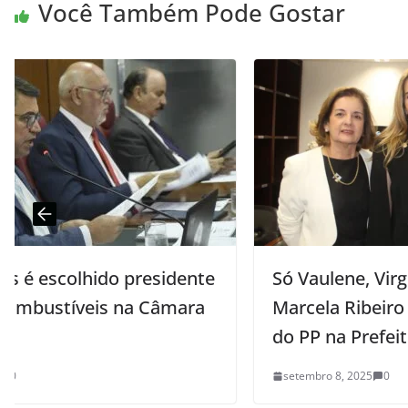
Você Também Pode Gostar
idente
Só Vaulene, Virgínia Veloso Borges e
mara
Marcela Ribeiro entregaram cargos
do PP na Prefeitura
setembro 8, 2025
0