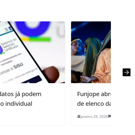
Funjope abre inscrições para seleção
de elenco da Paixão de Cristo
janeiro 29, 2026
0