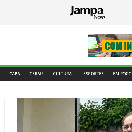
Pular
para
o
conteúdo
CAPA
GERAIS
CULTURAL
ESPORTES
EM FOCO