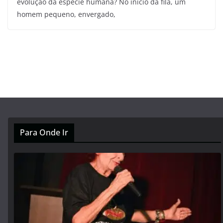
evolução da espécie humana? No início da fila, um
homem pequeno, envergado,
Para Onde Ir