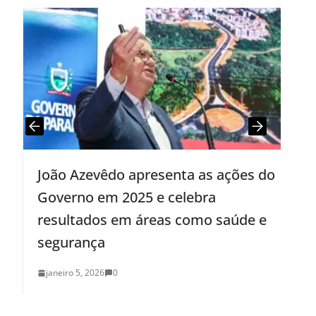
João Azevêdo apresenta as ações do
Governo em 2025 e celebra
s
resultados em áreas como saúde e
segurança
janeiro 5, 2026
0