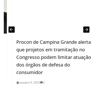
Procon de Campina Grande alerta
que projetos em tramitação no
T
Congresso podem limitar atuação
q
dos órgãos de defesa do
consumidor
outubro 9, 2025
0