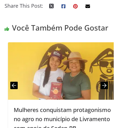
Share This Post:
Você Também Pode Gostar
Mulheres conquistam protagonismo
E
no agro no município de Livramento
I